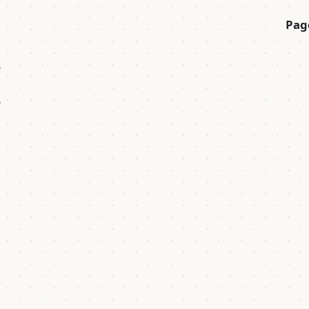
Pag
é
e