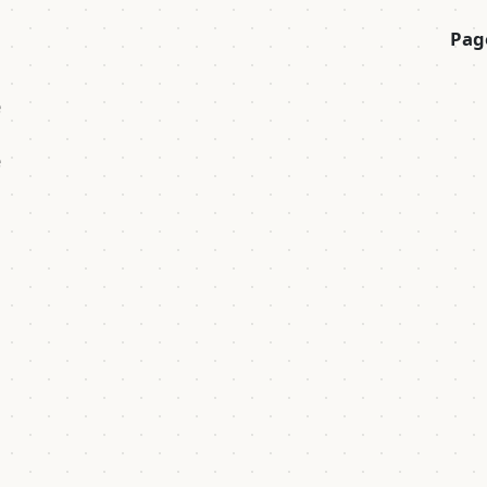
Pag
é
e